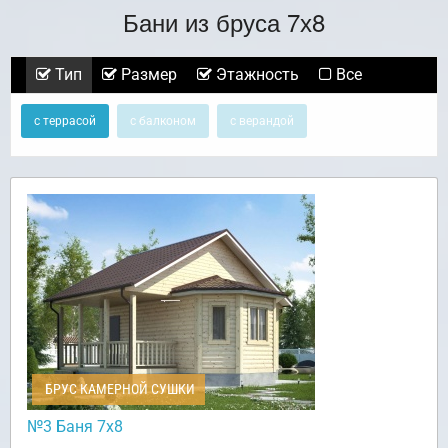
Бани из бруса 7х8
Тип
Размер
Этажность
Все
с террасой
с балконом
с верандой
БРУС КАМЕРНОЙ СУШКИ
№3 Баня 7х8