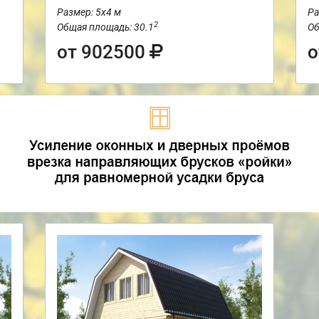
Размер: 5х4 м
Ра
2
Общая площадь: 30.1
Об
от 902500
о