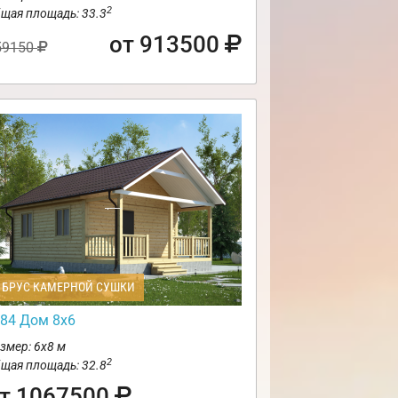
2
щая площадь: 33.3
от 913500
59150
БРУС КАМЕРНОЙ СУШКИ
84 Дом 8х6
змер: 6х8 м
2
щая площадь: 32.8
т 1067500