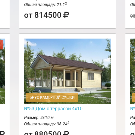
2
Общая площадь: 21.1
Об
от 814500
9
Ж
БРУС КАМЕРНОЙ СУШКИ
№53 Дом с террасой 4х10
№
Размер: 4х10 м
Ра
2
Общая площадь: 38.24
Об
от 880500
о