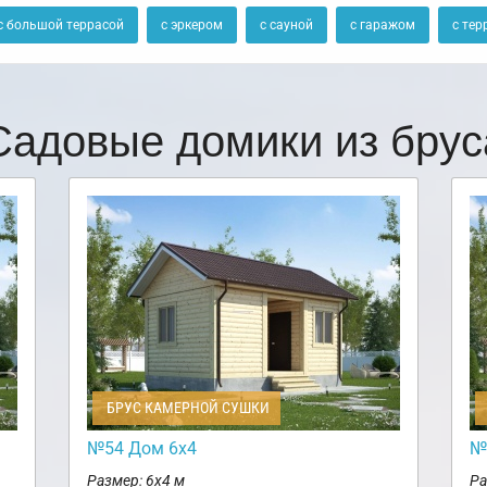
с большой террасой
с эркером
с сауной
с гаражом
с тер
Садовые домики из брус
БРУС КАМЕРНОЙ СУШКИ
№54 Дом 6х4
№
Размер: 6х4 м
Ра