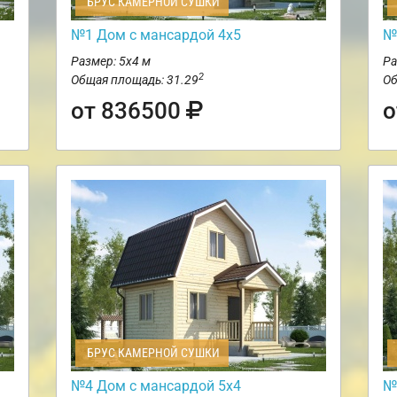
БРУС КАМЕРНОЙ СУШКИ
№1 Дом с мансардой 4х5
№
Размер: 5х4 м
Ра
2
Общая площадь: 31.29
Об
от 836500
о
БРУС КАМЕРНОЙ СУШКИ
№4 Дом с мансардой 5х4
№