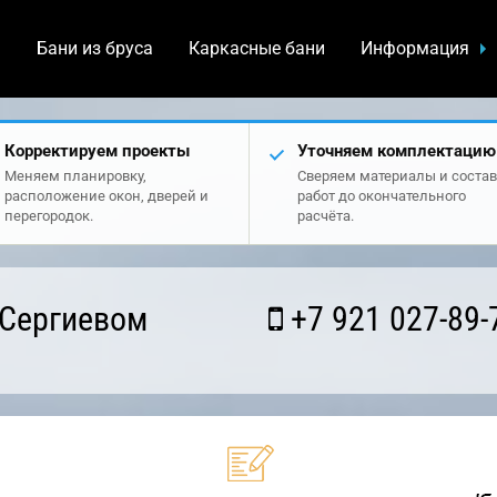
а
Бани из бруса
Каркасные бани
Информация
Корректируем проекты
Уточняем комплектацию
Меняем планировку,
Сверяем материалы и состав
расположение окон, дверей и
работ до окончательного
перегородок.
расчёта.
 Сергиевом
+7 921 027-89-