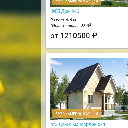
БРУС КАМЕРНОЙ СУШКИ
№85 Дом 9х6
Размер: 6х9 м
2
Общая площадь: 38.3
от 1210500
БРУС КАМЕРНОЙ СУШКИ
№3 Дом с мансардой 5х4