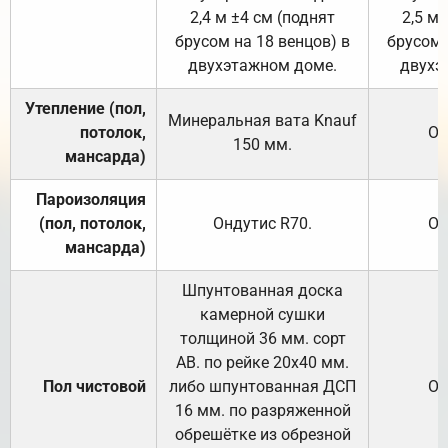
2,4 м ±4 см (поднят
2,5 м 
брусом на 18 венцов) в
брусом 
двухэтажном доме.
двухэ
Утепление (пол,
Минеральная вата
Knauf
потолок,
От
150
мм.
мансарда)
Пароизоляция
(пол, потолок,
Ондутис
R70
.
От
мансарда)
Шпунтованная доска
камерной сушки
толщиной 36 мм. сорт
АВ. по рейке 20х40 мм.
Пол чистовой
либо шпунтованная ДСП
От
16 мм. по разряженной
обрешётке из обрезной