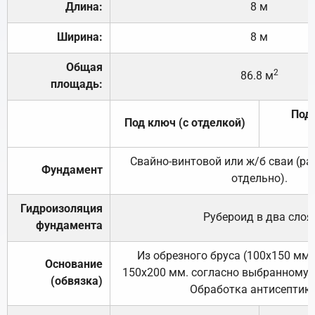
Длина:
8 м
Ширина:
8 м
Общая
2
86.8 м
площадь:
Под 
Под ключ (с отделкой)
Свайно-винтовой или ж/б сваи (р
Фундамент
отдельно).
Гидроизоляция
Рубероид в два слоя
фундамента
Из обрезного бруса (100х150 мм.
Основание
150х200 мм. согласно выбранному с
(обвязка)
Обработка антисептик