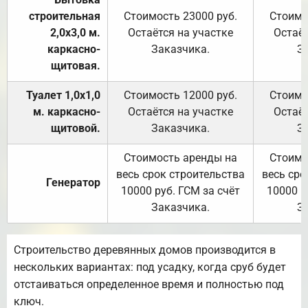
строительная
Стоимость 23000 руб.
Стоимо
2,0х3,0 м.
Остаётся на участке
Остаёт
каркасно-
Заказчика.
З
щитовая.
Туалет 1,0х1,0
Стоимость 12000 руб.
Стоимо
м. каркасно-
Остаётся на участке
Остаёт
щитовой.
Заказчика.
З
Стоимость аренды на
Стоимо
весь срок строительства
весь сро
Генератор
10000 руб. ГСМ за счёт
10000 р
Заказчика.
З
Строительство деревянных домов производится в
нескольких вариантах: под усадку, когда сруб будет
отстаиваться определенное время и полностью под
ключ.