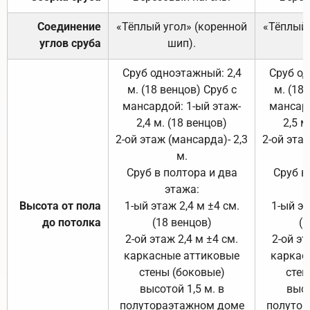
Соединение
«Тёплый угол» (коренной
«Тёплый 
углов сруба
шип).
Сруб одноэтажный: 2,4
Сруб од
м. (18 венцов) Сруб с
м. (18
мансардой: 1-ый этаж-
мансард
2,4 м. (18 венцов)
2,5 м
2-ой этаж (мансарда)- 2,3
2-ой этаж
м.
Сруб в полтора и два
Сруб в
этажа:
Высота от пола
1-ый этаж 2,4 м ±4 см.
1-ый эт
до потолка
(18 венцов)
(1
2-ой этаж 2,4 м ±4 см.
2-ой эт
каркасные аттиковые
каркас
стены (боковые)
стен
высотой 1,5 м. в
высо
полутораэтажном доме
полутор