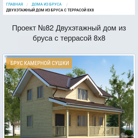
ГЛАВНАЯ
ДОМА ИЗ БРУСА
CURRENT:
ДВУХЭТАЖНЫЙ ДОМ ИЗ БРУСА С ТЕРРАСОЙ 8Х8
Проект №82 Двухэтажный дом из
бруса с террасой 8х8
БРУС КАМЕРНОЙ СУШКИ