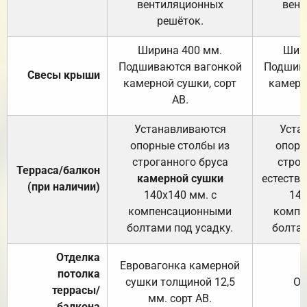
вентиляционных
вент
решёток.
Ширина 400 мм.
Шир
Подшиваются вагонкой
Подшива
Свесы крыши
камерной сушки, сорт
камерн
АВ.
Устанавливаются
Уста
опорные столбы из
опорн
строганного бруса
строг
Терраса/балкон
камерной сушки
естеств
(при наличии)
140х140 мм. с
140
компенсационными
компе
болтами под усадку.
болтам
Отделка
Евровагонка камерной
потолка
сушки толщиной 12,5
От
террасы/
мм. сорт АВ.
балкона