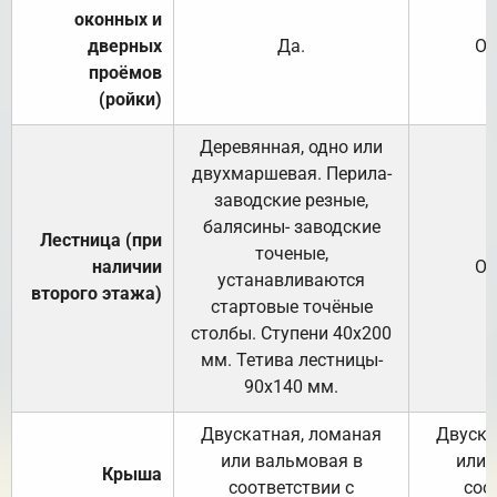
оконных и
дверных
Да.
От
проёмов
(ройки)
Деревянная, одно или
двухмаршевая. Перила-
заводские резные,
балясины- заводские
Лестница (при
точеные,
наличии
От
устанавливаются
второго этажа)
стартовые точёные
столбы. Ступени 40х200
мм. Тетива лестницы-
90х140 мм.
Двускатная, ломаная
Двуска
или вальмовая в
или 
Крыша
соответствии с
соо