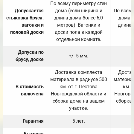
По всему периметру стен
Допускается
дома (если ширина и
По всему
стыковка бруса,
длина дома более 6,0
дома (
вагонки и
метров). Вагонки и
длина 
половой доски
доски пола в каждой
отдельной комнате.
Допуски по
+/- 5 мм.
брусу, доске
Доставка комплекта
Достав
материала в радиусе 500
материал
В стоимость
км. от г. Пестова
км. 
включена
Новгородской области и
Новгоро
сборка дома на вашем
сборка
участке.
Гарантия
5 лет.
Бытовка