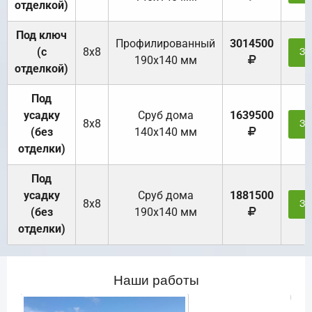
отделкой)
Под ключ
Профилированный
3014500
(с
8х8
За
190х140 мм
отделкой)
Под
усадку
Cруб дома
1639500
8х8
За
(без
140х140 мм
отделки)
Под
усадку
Cруб дома
1881500
8х8
За
(без
190х140 мм
отделки)
Наши работы