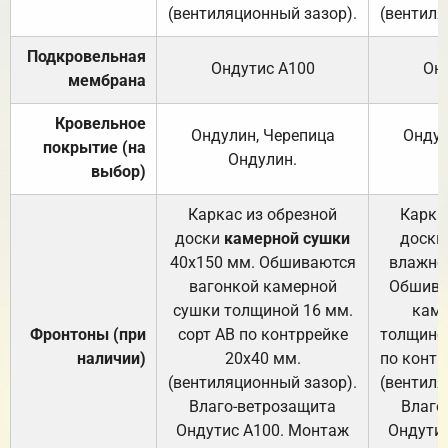
(вентиляционный зазор).
(вентиля
Подкровельная
Ондутис А100
Он
мембрана
Кровельное
Ондулин, Черепица
Ондул
покрытие (на
Ондулин.
выбор)
Каркас из обрезной
Карка
доски
камерной сушки
доски
40х150 мм. Обшиваются
влажно
вагонкой камерной
Обшива
сушки толщиной 16 мм.
каме
Фронтоны (при
сорт АВ по контррейке
толщиной
наличии)
20х40 мм.
по контр
(вентиляционный зазор).
(вентиля
Влаго-ветрозащита
Влаго
Ондутис А100. Монтаж
Ондути