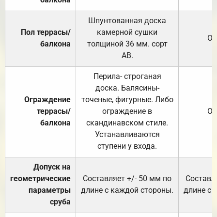
Шпунтованная доска
Пол террасы/
камерной сушки
От
балкона
толщиной 36 мм. сорт
АВ.
Перила- строганая
доска. Балясины-
Ограждение
точеные, фигурные. Либо
террасы/
ограждение в
От
балкона
скандинавском стиле.
Устанавливаются
ступени у входа.
Допуск на
геометрические
Составляет +/- 50 мм по
Составля
параметры
длине с каждой стороны.
длине с 
сруба