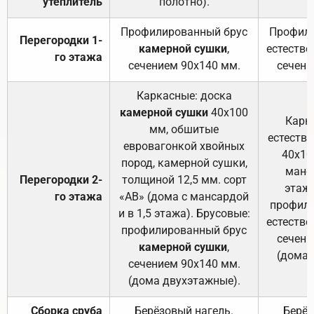
утеплитель
полотно).
п
Профилированный брус
Профили
Перегородки 1-
камерной сушки
,
естестве
го этажа
сечением 90х140 мм.
сечени
Каркасные: доска
камерной сушки
40х100
Карк
мм, обшитые
естеств
евровагонкой хвойных
40х10
пород, камерной сушки,
манса
Перегородки 2-
толщиной 12,5 мм. сорт
этажа
го этажа
«АВ» (дома с мансардой
профили
и в 1,5 этажа). Брусовые:
естестве
профилированный брус
сечени
камерной сушки
,
(дома 
сечением 90х140 мм.
(дома двухэтажные).
Сборка сруба
Берёзовый нагель.
Берёз