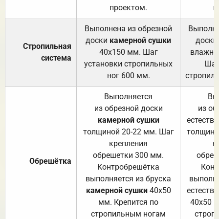
проектом.
п
Выполнена из обрезной
Выполне
доски
камерной сушки
доски
Стропильная
40х150 мм. Шаг
влажно
система
установки стропильных
Шаг
ног 600 мм.
стропиль
Выполняется
Вы
из обрезной доски
из об
камерной сушки
естеств
толщиной 20-22 мм. Шаг
толщино
крепления
к
обрешетки 300 мм.
обреш
Обрешётка
Контробрешётка
Конт
выполняется из бруска
выполня
камерной сушки
40х50
естеств
мм. Крепится по
40х50 м
стропильным ногам
строп