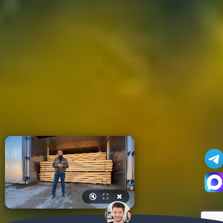
🔇
⛶
✖