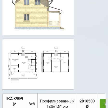
Под ключ
Профилированный
2816500
(с
8х8
За
140х140 мм