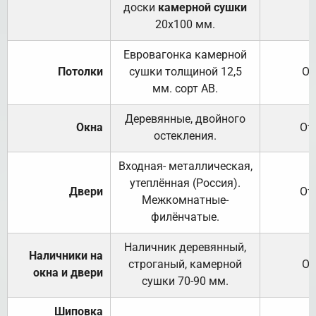
доски
камерной сушки
20х100 мм.
Евровагонка камерной
Потолки
сушки толщиной 12,5
От
мм. сорт АВ.
Деревянные, двойного
Окна
От
остекления.
Входная- металлическая,
утеплённая (Россия).
Двери
От
Межкомнатные-
филёнчатые.
Наличник деревянный,
Наличники на
строганый, камерной
От
окна и двери
сушки 70-90 мм.
Шиповка