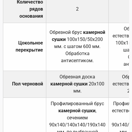
Количество
рядов
2
основания
Обр
Обрезной брус
камерной
естеств
сушки
100х150/50х200
Цокольное
100х15
мм. с шагом 600 мм.
перекрытие
шаг
Обработка
О
антисептиком.
ант
Обрезная доска
Обр
Пол черновой
камерной сушки
20х100
естеств
мм.
2
Профилированный брус
Профили
камерной сушки
,
естестве
сечением
с
90х140/140х140/190х140
90х140/
мм. по выбранной
мм. 