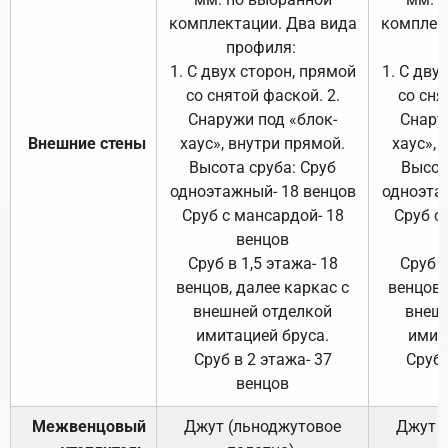
комплектации. Два вида
комплек
профиля:
п
1. С двух сторон, прямой
1. С дву
со снятой фаской. 2.
со сня
Снаружи под «блок-
Снару
Внешние стены
хаус», внутри прямой.
хаус», 
Высота сруба: Сруб
Высот
одноэтажный- 18 венцов
одноэта
Сруб с мансардой- 18
Сруб с
венцов
Сруб в 1,5 этажа- 18
Сруб в
венцов, далее каркас с
венцов,
внешней отделкой
внеш
имитацией бруса.
имит
Сруб в 2 этажа- 37
Сруб 
венцов
Межвенцовый
Джут (льноджутовое
Джут 