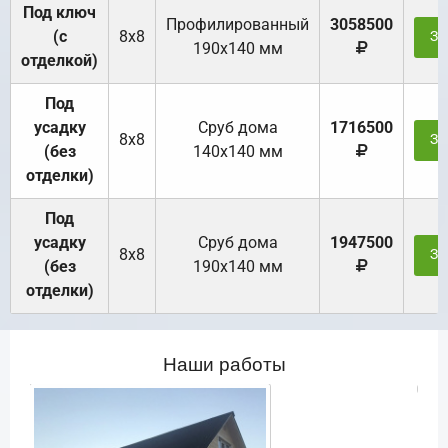
Под ключ
Профилированный
3058500
(с
8х8
За
190х140 мм
отделкой)
Под
усадку
Cруб дома
1716500
8х8
За
(без
140х140 мм
отделки)
Под
усадку
Cруб дома
1947500
8х8
За
(без
190х140 мм
отделки)
Наши работы