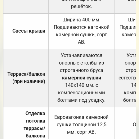
решёток.
Ширина 400 мм.
Шир
Подшиваются вагонкой
Подшива
Свесы крыши
камерной сушки, сорт
камерн
АВ.
Устанавливаются
Уста
опорные столбы из
опорн
строганного бруса
строг
Терраса/балкон
камерной сушки
естеств
(при наличии)
140х140 мм. с
140
компенсационными
компе
болтами под усадку.
болтам
Отделка
Евровагонка камерной
потолка
сушки толщиной 12,5
От
террасы/
мм. сорт АВ.
балкона