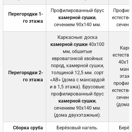
Профилированный брус
Профили
Перегородки 1-
камерной сушки
,
естестве
го этажа
сечением 90х140 мм.
сечени
Каркасные: доска
камерной сушки
40х100
Карк
мм, обшитые
естеств
евровагонкой хвойных
40х10
пород, камерной сушки,
манса
Перегородки 2-
толщиной 12,5 мм. сорт
этажа
го этажа
«АВ» (дома с мансардой
профили
и в 1,5 этажа). Брусовые:
естестве
профилированный брус
сечени
камерной сушки
,
(дома 
сечением 90х140 мм.
(дома двухэтажные).
Сборка сруба
Берёзовый нагель.
Берёз