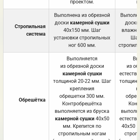
проектом.
п
Выполнена из обрезной
Выполне
доски
камерной сушки
доски
Стропильная
40х150 мм. Шаг
влажно
система
установки стропильных
Шаг
ног 600 мм.
стропиль
Выполняется
Вы
из обрезной доски
из об
камерной сушки
естеств
толщиной 20-22 мм. Шаг
толщино
крепления
к
обрешетки 300 мм.
обреш
Обрешётка
Контробрешётка
Конт
выполняется из бруска
выполня
камерной сушки
40х50
естеств
мм. Крепится по
40х50 м
стропильным ногам
строп