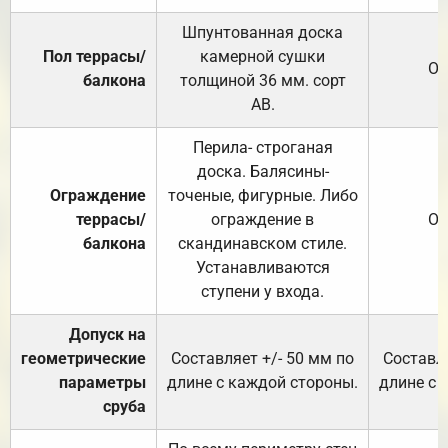
Шпунтованная доска
Пол террасы/
камерной сушки
От
балкона
толщиной 36 мм. сорт
АВ.
Перила- строганая
доска. Балясины-
Ограждение
точеные, фигурные. Либо
террасы/
ограждение в
От
балкона
скандинавском стиле.
Устанавливаются
ступени у входа.
Допуск на
геометрические
Составляет +/- 50 мм по
Составля
параметры
длине с каждой стороны.
длине с 
сруба