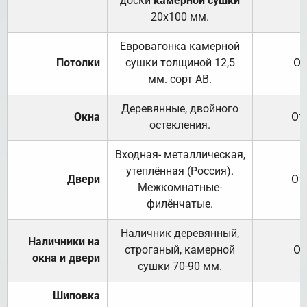
доски
камерной сушки
20х100 мм.
Евровагонка камерной
Потолки
сушки толщиной 12,5
От
мм. сорт АВ.
Деревянные, двойного
Окна
От
остекления.
Входная- металлическая,
утеплённая (Россия).
Двери
От
Межкомнатные-
филёнчатые.
Наличник деревянный,
Наличники на
строганый, камерной
От
окна и двери
сушки 70-90 мм.
Шиповка