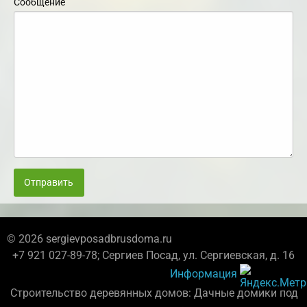
Сообщение
Отправить
© 2026 sergievposadbrusdoma.ru
+7 921 027-89-78; Сергиев Посад, ул. Сергиевская, д. 16
Информация
Строительство деревянных домов: Дачные домики под