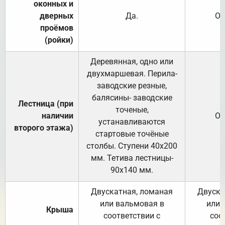
оконных и
дверных
Да.
От
проёмов
(ройки)
Деревянная, одно или
двухмаршевая. Перила-
заводские резные,
балясины- заводские
Лестница (при
точеные,
наличии
От
устанавливаются
второго этажа)
стартовые точёные
столбы. Ступени 40х200
мм. Тетива лестницы-
90х140 мм.
Двускатная, ломаная
Двуска
или вальмовая в
или 
Крыша
соответствии с
соо