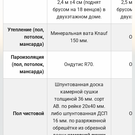
2,4 м ±4 см (поднят
2,5 м 
брусом на 18 венцов) в
брусом 
двухэтажном доме.
двухэ
Утепление (пол,
Минеральная вата
Knauf
потолок,
От
150
мм.
мансарда)
Пароизоляция
(пол, потолок,
Ондутис
R70
.
От
мансарда)
Шпунтованная доска
камерной сушки
толщиной 36 мм. сорт
АВ. по рейке 20х40 мм.
Пол чистовой
либо шпунтованная ДСП
От
16 мм. по разряженной
обрешётке из обрезной