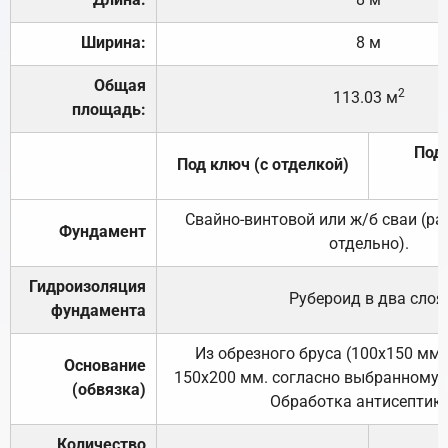
Ширина:
8 м
Общая
2
113.03 м
площадь:
Под 
Под ключ (с отделкой)
Свайно-винтовой или ж/б сваи (р
Фундамент
отдельно).
Гидроизоляция
Рубероид в два слоя
фундамента
Из обрезного бруса (100х150 мм.
Основание
150х200 мм. согласно выбранному с
(обвязка)
Обработка антисептик
Количество