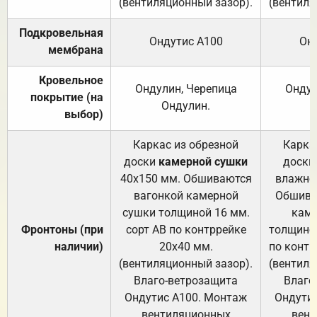
(вентиляционный зазор).
(вентиля
Подкровельная
Ондутис А100
Он
мембрана
Кровельное
Ондулин, Черепица
Ондул
покрытие (на
Ондулин.
выбор)
Каркас из обрезной
Карка
доски
камерной сушки
доски
40х150 мм. Обшиваются
влажно
вагонкой камерной
Обшива
сушки толщиной 16 мм.
каме
Фронтоны (при
сорт АВ по контррейке
толщиной
наличии)
20х40 мм.
по контр
(вентиляционный зазор).
(вентиля
Влаго-ветрозащита
Влаго
Ондутис А100. Монтаж
Ондути
вентиляционных
вент