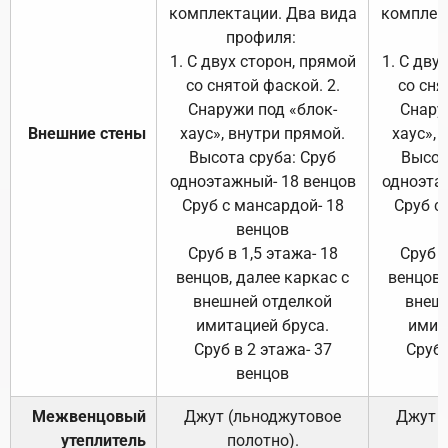
комплектации. Два вида
комплек
профиля:
п
1. С двух сторон, прямой
1. С дву
со снятой фаской. 2.
со сня
Снаружи под «блок-
Снару
Внешние стены
хаус», внутри прямой.
хаус», 
Высота сруба: Сруб
Высот
одноэтажный- 18 венцов
одноэта
Сруб с мансардой- 18
Сруб с
венцов
Сруб в 1,5 этажа- 18
Сруб в
венцов, далее каркас с
венцов,
внешней отделкой
внеш
имитацией бруса.
имит
Сруб в 2 этажа- 37
Сруб 
венцов
Межвенцовый
Джут (льноджутовое
Джут 
утеплитель
полотно).
п