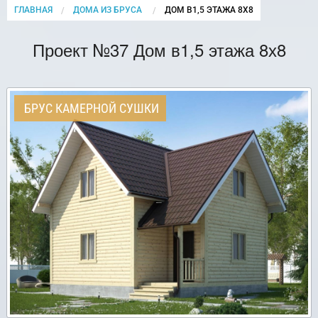
ГЛАВНАЯ
ДОМА ИЗ БРУСА
CURRENT:
ДОМ В1,5 ЭТАЖА 8Х8
Проект №37 Дом в1,5 этажа 8х8
БРУС КАМЕРНОЙ СУШКИ