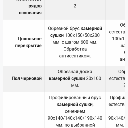
рядов
2
основания
Обр
Обрезной брус
камерной
естеств
сушки
100х150/50х200
Цокольное
100х15
мм. с шагом 600 мм.
перекрытие
шаг
Обработка
О
антисептиком.
ант
Обрезная доска
Обр
Пол черновой
камерной сушки
20х100
естеств
мм.
2
Профилированный брус
Профили
камерной сушки
,
естестве
сечением
с
90х140/140х140/190х140
90х140/
мм. по выбранной
мм. 