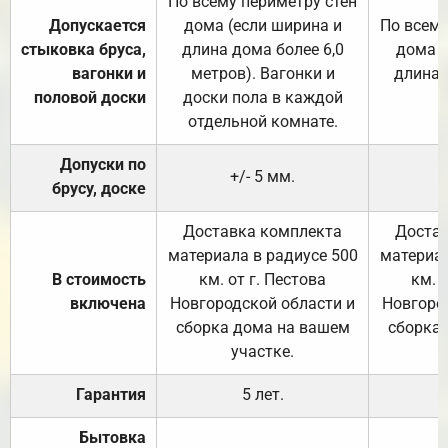
По всему периметру стен
Допускается
дома (если ширина и
По всему
стыковка бруса,
длина дома более 6,0
дома (
вагонки и
метров). Вагонки и
длина 
половой доски
доски пола в каждой
отдельной комнате.
Допуски по
+/- 5 мм.
брусу, доске
Доставка комплекта
Достав
материала в радиусе 500
материал
В стоимость
км. от г. Пестова
км. 
включена
Новгородской области и
Новгоро
сборка дома на вашем
сборка
участке.
Гарантия
5 лет.
Бытовка