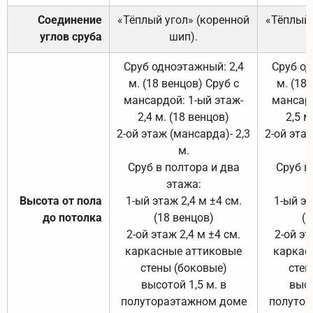
Соединение
«Тёплый угол» (коренной
«Тёплый 
углов сруба
шип).
Сруб одноэтажный: 2,4
Сруб од
м. (18 венцов) Сруб с
м. (18
мансардой: 1-ый этаж-
мансард
2,4 м. (18 венцов)
2,5 м
2-ой этаж (мансарда)- 2,3
2-ой этаж
м.
Сруб в полтора и два
Сруб в
этажа:
Высота от пола
1-ый этаж 2,4 м ±4 см.
1-ый эт
до потолка
(18 венцов)
(1
2-ой этаж 2,4 м ±4 см.
2-ой эт
каркасные аттиковые
каркас
стены (боковые)
стен
высотой 1,5 м. в
высо
полутораэтажном доме
полутор