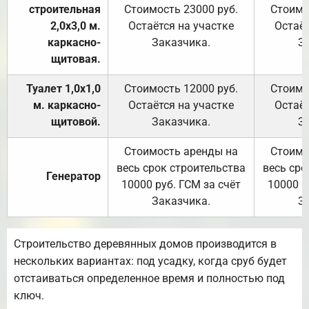
строительная
Стоимость 23000 руб.
Стоимо
2,0х3,0 м.
Остаётся на участке
Остаёт
каркасно-
Заказчика.
З
щитовая.
Туалет 1,0х1,0
Стоимость 12000 руб.
Стоимо
м. каркасно-
Остаётся на участке
Остаёт
щитовой.
Заказчика.
З
Стоимость аренды на
Стоимо
весь срок строительства
весь сро
Генератор
10000 руб. ГСМ за счёт
10000 р
Заказчика.
З
Строительство деревянных домов производится в
нескольких вариантах: под усадку, когда сруб будет
отстаиваться определенное время и полностью под
ключ.