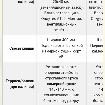
наличии)
20х40 мм.
по контр
(вентиляционный зазор).
(вентиля
Влаго-ветрозащита
Влаго
Ондутис А100. Монтаж
Ондути
вентиляционных
вент
решёток.
Ширина 400 мм.
Шир
Подшиваются вагонкой
Подшива
Свесы крыши
камерной сушки, сорт
камерн
АВ.
Устанавливаются
Уста
опорные столбы из
опорн
строганного бруса
строг
Терраса/балкон
камерной сушки
естеств
(при наличии)
140х140 мм. с
140
компенсационными
компе
болтами под усадку.
болтам