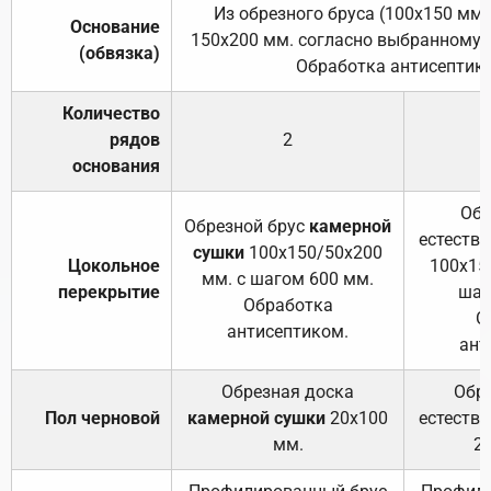
Из обрезного бруса (100х150 мм.
Основание
150х200 мм. согласно выбранному с
(обвязка)
Обработка антисептик
Количество
рядов
2
основания
Обр
Обрезной брус
камерной
естеств
сушки
100х150/50х200
Цокольное
100х15
мм. с шагом 600 мм.
перекрытие
шаг
Обработка
О
антисептиком.
ант
Обрезная доска
Обр
Пол черновой
камерной сушки
20х100
естеств
мм.
2