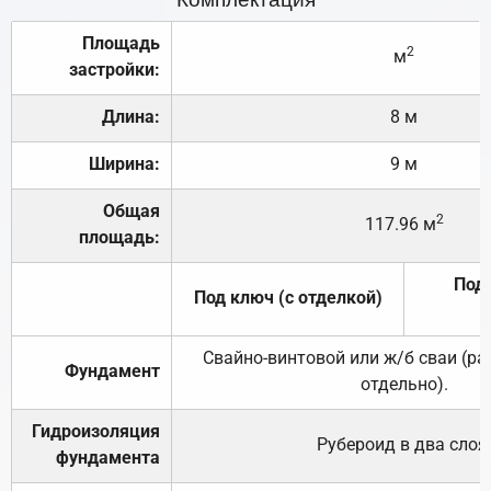
Площадь
2
м
застройки:
Длина:
8 м
Ширина:
9 м
Общая
2
117.96 м
площадь:
Под 
Под ключ (с отделкой)
Свайно-винтовой или ж/б сваи (р
Фундамент
отдельно).
Гидроизоляция
Рубероид в два слоя
фундамента