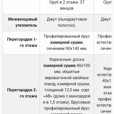
Сруб в 2 этажа- 37
Сруб 
венцов
Межвенцовый
Джут (льноджутовое
Джут 
утеплитель
полотно).
п
Профилированный брус
Профили
Перегородки 1-
камерной сушки
,
естестве
го этажа
сечением 90х140 мм.
сечени
Каркасные: доска
камерной сушки
40х100
Карк
мм, обшитые
естеств
евровагонкой хвойных
40х10
пород, камерной сушки,
манса
Перегородки 2-
толщиной 12,5 мм. сорт
этажа
го этажа
«АВ» (дома с мансардой
профили
и в 1,5 этажа). Брусовые:
естестве
профилированный брус
сечени