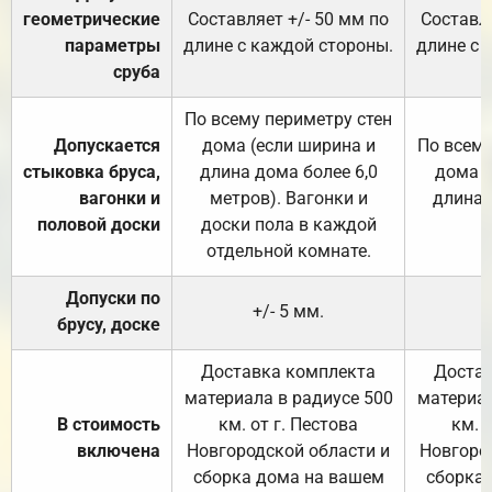
геометрические
Составляет +/- 50 мм по
Составля
параметры
длине с каждой стороны.
длине с 
сруба
По всему периметру стен
Допускается
дома (если ширина и
По всему
стыковка бруса,
длина дома более 6,0
дома (
вагонки и
метров). Вагонки и
длина 
половой доски
доски пола в каждой
отдельной комнате.
Допуски по
+/- 5 мм.
брусу, доске
Доставка комплекта
Достав
материала в радиусе 500
материал
В стоимость
км. от г. Пестова
км. 
включена
Новгородской области и
Новгоро
сборка дома на вашем
сборка