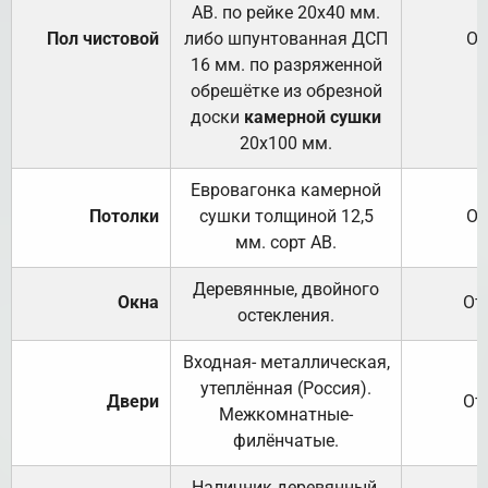
АВ. по рейке 20х40 мм.
Пол чистовой
либо шпунтованная ДСП
От
16 мм. по разряженной
обрешётке из обрезной
доски
камерной сушки
20х100 мм.
Евровагонка камерной
Потолки
сушки толщиной 12,5
От
мм. сорт АВ.
Деревянные, двойного
Окна
От
остекления.
Входная- металлическая,
утеплённая (Россия).
Двери
От
Межкомнатные-
филёнчатые.
Наличник деревянный,