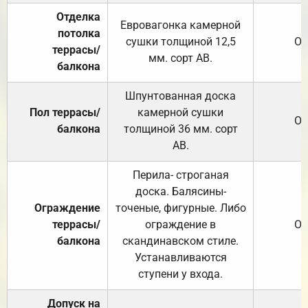
Отделка
Евровагонка камерной
потолка
сушки толщиной 12,5
От
террасы/
мм. сорт АВ.
балкона
Шпунтованная доска
Пол террасы/
камерной сушки
От
балкона
толщиной 36 мм. сорт
АВ.
Перила- строганая
доска. Балясины-
Ограждение
точеные, фигурные. Либо
террасы/
ограждение в
От
балкона
скандинавском стиле.
Устанавливаются
ступени у входа.
Допуск на