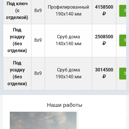
Под ключ
Профилированный
4158500
(с
8х9
За
190х140 мм
отделкой)
Под
усадку
Cруб дома
2508500
8х9
За
(без
140х140 мм
отделки)
Под
усадку
Cруб дома
3014500
8х9
За
(без
190х140 мм
отделки)
Наши работы