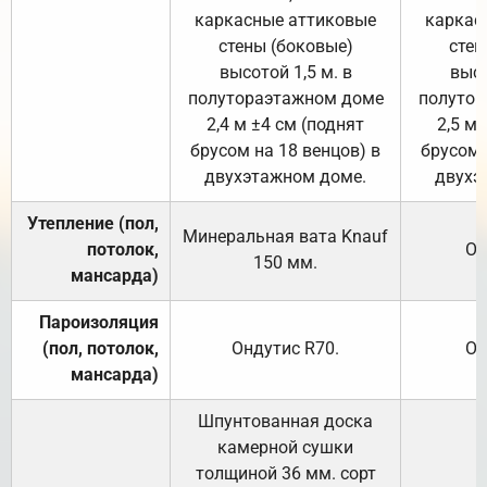
каркасные аттиковые
каркас
стены (боковые)
стен
высотой 1,5 м. в
высо
полутораэтажном доме
полутор
2,4 м ±4 см (поднят
2,5 м 
брусом на 18 венцов) в
брусом 
двухэтажном доме.
двухэ
Утепление (пол,
Минеральная вата
Knauf
потолок,
От
150
мм.
мансарда)
Пароизоляция
(пол, потолок,
Ондутис
R70
.
От
мансарда)
Шпунтованная доска
камерной сушки
толщиной 36 мм. сорт