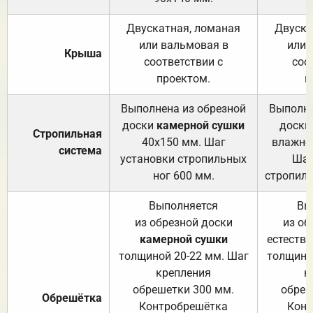
Двускатная, ломаная
Двуска
или вальмовая в
или 
Крыша
соответствии с
соо
проектом.
п
Выполнена из обрезной
Выполне
доски
камерной сушки
доски
Стропильная
40х150 мм. Шаг
влажно
система
установки стропильных
Шаг
ног 600 мм.
стропиль
Выполняется
Вы
из обрезной доски
из об
камерной сушки
естеств
толщиной 20-22 мм. Шаг
толщино
крепления
к
обрешетки 300 мм.
обреш
Обрешётка
Контробрешётка
Конт