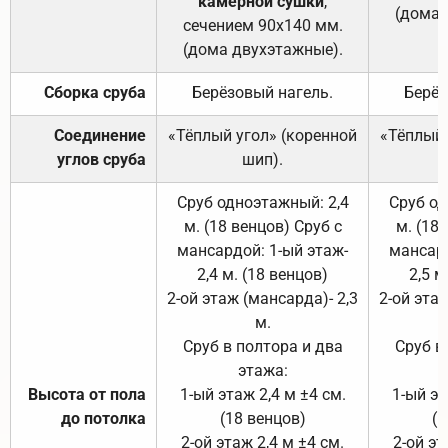
камерной сушки
,
(дома 
сечением 90х140 мм.
(дома двухэтажные).
Сборка сруба
Берёзовый нагель.
Берёз
Соединение
«Тёплый угол» (коренной
«Тёплый 
углов сруба
шип).
Сруб одноэтажный: 2,4
Сруб од
м. (18 венцов) Сруб с
м. (18
мансардой: 1-ый этаж-
мансард
2,4 м. (18 венцов)
2,5 м
2-ой этаж (мансарда)- 2,3
2-ой этаж
м.
Сруб в полтора и два
Сруб в
этажа:
Высота от пола
1-ый этаж 2,4 м ±4 см.
1-ый эт
до потолка
(18 венцов)
(1
2-ой этаж 2,4 м ±4 см.
2-ой эт