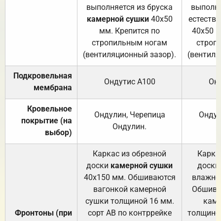
выполняется из бруска
выполня
камерной сушки
40х50
естеств
мм. Крепится по
40х50 м
стропильным ногам
строп
(вентиляционный зазор).
(вентиля
Подкровельная
Ондутис А100
Он
мембрана
Кровельное
Ондулин, Черепица
Ондул
покрытие (на
Ондулин.
выбор)
Каркас из обрезной
Карка
доски
камерной сушки
доски
40х150 мм. Обшиваются
влажно
вагонкой камерной
Обшива
сушки толщиной 16 мм.
каме
Фронтоны (при
сорт АВ по контррейке
толщиной