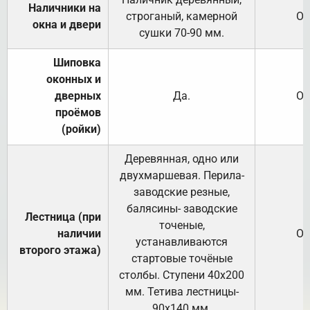
Наличники на
строганый, камерной
От
окна и двери
сушки 70-90 мм.
Шиповка
оконных и
дверных
Да.
От
проёмов
(ройки)
Деревянная, одно или
двухмаршевая. Перила-
заводские резные,
балясины- заводские
Лестница (при
точеные,
наличии
От
устанавливаются
второго этажа)
стартовые точёные
столбы. Ступени 40х200
мм. Тетива лестницы-
90х140 мм.