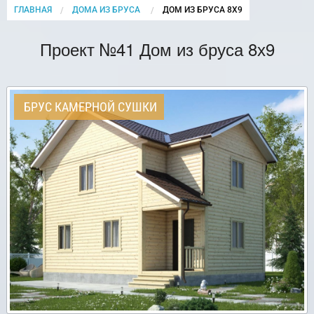
ГЛАВНАЯ
ДОМА ИЗ БРУСА
CURRENT:
ДОМ ИЗ БРУСА 8Х9
Проект №41 Дом из бруса 8х9
БРУС КАМЕРНОЙ СУШКИ