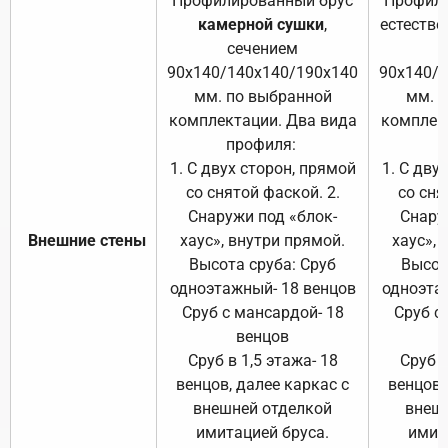
Профилированный брус
Профили
камерной сушки
,
естестве
сечением
с
90х140/140х140/190х140
90х140/
мм. по выбранной
мм. 
комплектации. Два вида
комплек
профиля:
п
1. С двух сторон, прямой
1. С дву
со снятой фаской. 2.
со сня
Снаружи под «блок-
Снару
Внешние стены
хаус», внутри прямой.
хаус», 
Высота сруба: Сруб
Высот
одноэтажный- 18 венцов
одноэта
Сруб с мансардой- 18
Сруб с
венцов
Сруб в 1,5 этажа- 18
Сруб в
венцов, далее каркас с
венцов,
внешней отделкой
внеш
имитацией бруса.
имит