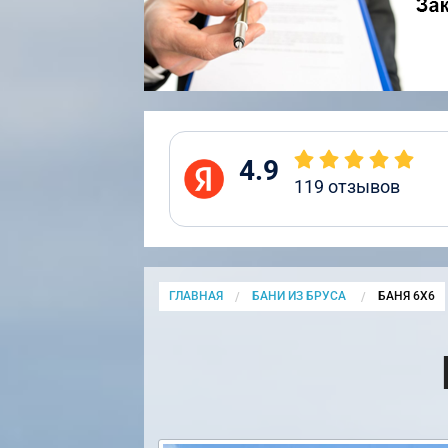
4.9
119
отзывов
ГЛАВНАЯ
БАНИ ИЗ БРУСА
CURRENT:
БАНЯ 6Х6