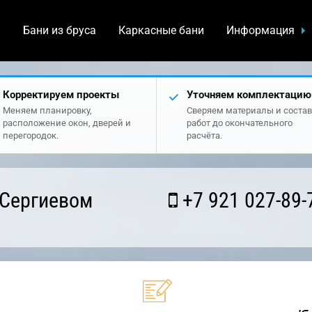
а
Бани из бруса
Каркасные бани
Информация
Корректируем проекты
Уточняем комплектацию
Меняем планировку,
Сверяем материалы и состав
расположение окон, дверей и
работ до окончательного
перегородок.
расчёта.
 Сергиевом
+7 921 027-89-