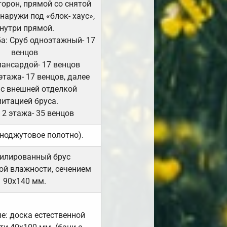
сторон, прямой со снятой
Снаружи под «блок- хаус»,
нутри прямой.
а: Сруб одноэтажный- 17
венцов
мансардой- 17 венцов
 этажа- 17 венцов, далее
 с внешней отделкой
итацией бруса.
 2 этажа- 35 венцов
ноджутовое полотно).
илированный брус
ой влажности, сечением
90х140 мм.
е: доска естественной