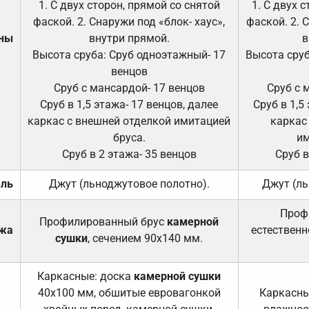
1. С двух сторон, прямой со снятой
1. С двух 
фаской. 2. Снаружи под «блок- хаус»,
фаской. 2. 
ены
внутри прямой.
в
Высота сруба: Сруб одноэтажный- 17
Высота сруб
венцов
Сруб с мансардой- 17 венцов
Сруб с 
Сруб в 1,5 этажа- 17 венцов, далее
Сруб в 1,5
каркас с внешней отделкой имитацией
каркас
бруса.
им
Сруб в 2 этажа- 35 венцов
Сруб в
ель
Джут (льноджутовое полотно).
Джут (ль
Проф
Профилированный брус
камерной
ажа
естественн
сушки
, сечением 90х140 мм.
Каркасные: доска
камерной сушки
40х100 мм, обшитые евровагонкой
Каркасны