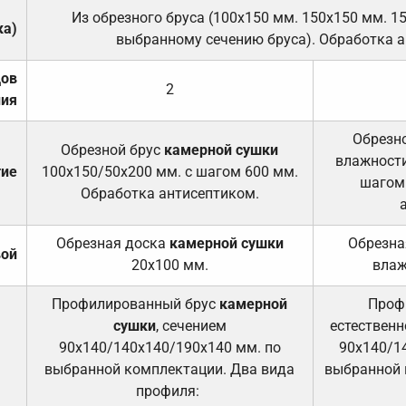
Из обрезного бруса (100х150 мм. 150х150 мм. 1
ка)
выбранному сечению бруса). Обработка а
дов
2
ния
Обрезно
Обрезной брус
камерной сушки
влажности
тие
100х150/50х200 мм. с шагом 600 мм.
шагом
Обработка антисептиком.
Обрезная доска
камерной сушки
Обрезна
вой
20х100 мм.
влаж
Профилированный брус
камерной
Проф
сушки
, сечением
естественн
90х140/140х140/190х140 мм. по
90х140/1
выбранной комплектации. Два вида
выбранной 
профиля: