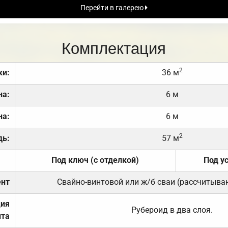
Перейти в галерею
Комплектация
2
ки:
36 м
на:
6 м
на:
6 м
2
дь:
57 м
Под ключ (с отделкой)
Под у
нт
Свайно-винтовой или ж/б сваи (рассчитыва
ция
Рубероид в два слоя.
та