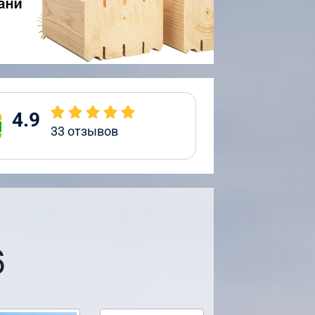
4.9
33
отзывов
6