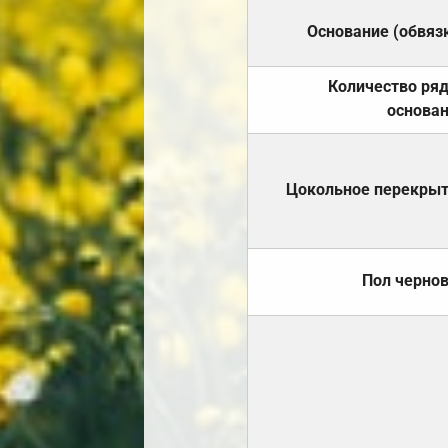
Основание (обвяз
Количество ря
основа
Цокольное перекры
Пол черно