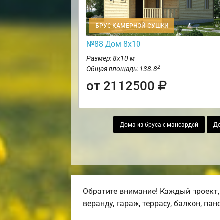
БРУС КАМЕРНОЙ СУШКИ
№88 Дом 8х10
Размер: 8х10 м
2
Общая площадь: 138.8
от 2112500
Дома из бруса с мансардой
До
Обратите внимание! Каждый проект,
веранду, гараж, террасу, балкон, па