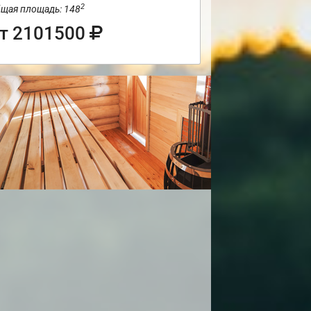
2
щая площадь: 148
т 2101500