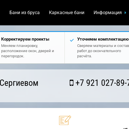
а
Бани из бруса
Каркасные бани
Информация
Корректируем проекты
Уточняем комплектацию
Меняем планировку,
Сверяем материалы и состав
расположение окон, дверей и
работ до окончательного
перегородок.
расчёта.
 Сергиевом
+7 921 027-89-