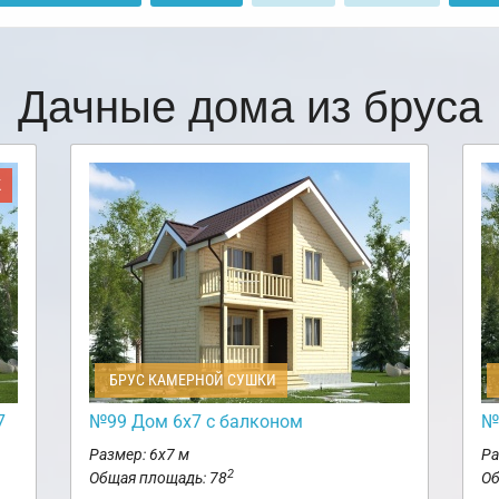
Дачные дома из бруса
Ж
БРУС КАМЕРНОЙ СУШКИ
7
№99 Дом 6х7 с балконом
№
Размер: 6х7 м
Ра
2
Общая площадь: 78
Об