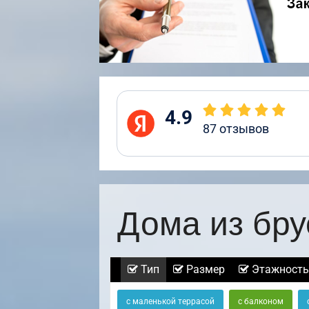
4.9
87
отзывов
Дома из бру
Тип
Размер
Этажность
с маленькой террасой
с балконом