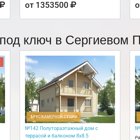
от 1353500
о
под ключ в Сергиевом
Ж
БРУС КАМЕРНОЙ СУШКИ
№142 Полутораэтажный дом с
№
террасой и балконом 8х8.5
Ра