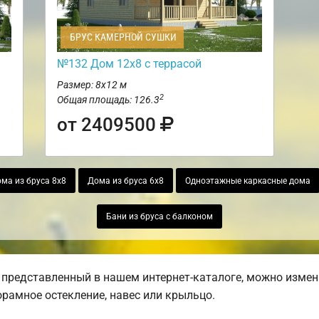
БРУС КАМЕРНОЙ СУШКИ
№132 Дом 12х8 с террасой
Размер: 8х12 м
2
Общая площадь: 126.3
от 2409500
ма из бруса 8х8
Дома из бруса 6х8
Одноэтажные каркасные дома
Бани из бруса с балконом
 представленный в нашем интернет-каталоге, можно измен
норамное остекление, навес или крыльцо.