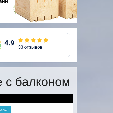
4.9
33
отзывов
е с балконом
расой