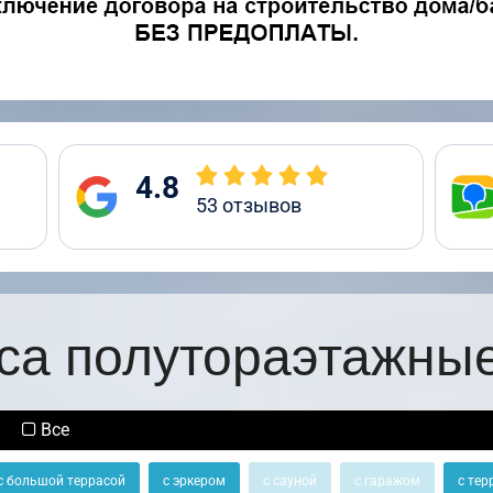
4.8
53
отзывов
са полутораэтажны
Все
с большой террасой
с эркером
с сауной
с гаражом
с тер