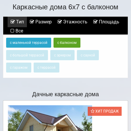
Каркасные дома 6х7 с балконом
Тип
Размер
Этажность
Площадь
Все
с маленькой террасой
с балконом
с большой террасой
с эркером
с сауной
с гаражом
с террасой
Дачные каркасные дома
ХИТ ПРОДАЖ