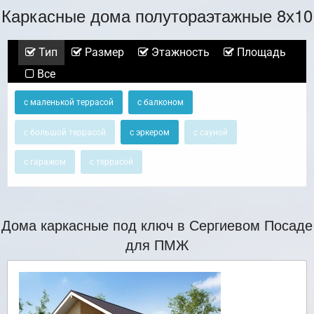
Каркасные дома полутораэтажные 8х10
Тип
Размер
Этажность
Площадь
Все
с маленькой террасой
с балконом
с большой террасой
с эркером
с сауной
с гаражом
с террасой
Дома каркасные под ключ в Сергиевом Посаде
для ПМЖ