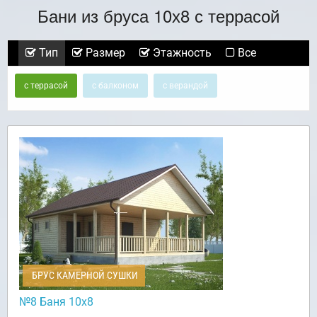
Бани из бруса 10х8 с террасой
Тип
Размер
Этажность
Все
с террасой
с балконом
с верандой
БРУС КАМЕРНОЙ СУШКИ
№8 Баня 10х8