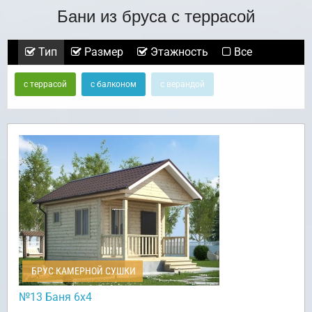
Бани из бруса с террасой
Тип
Размер
Этажность
Все
с террасой
с балконом
с верандой
БРУС КАМЕРНОЙ СУШКИ
№13 Баня 6х4