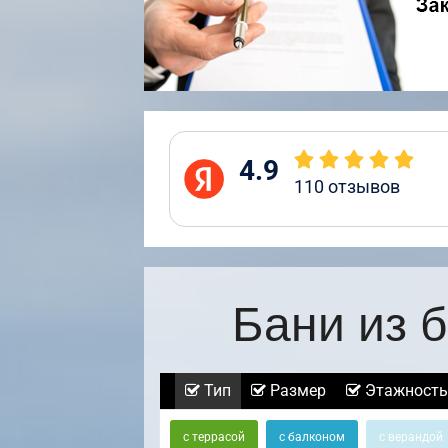
4.9
110
отзывов
Бани из 
Тип
Размер
Этажность
с террасой
с балконом
с верандой