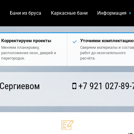
а
Бани из бруса
Каркасные бани
Информация
Корректируем проекты
Уточняем комплектацию
Меняем планировку,
Сверяем материалы и состав
расположение окон, дверей и
работ до окончательного
перегородок.
расчёта.
 Сергиевом
+7 921 027-89-