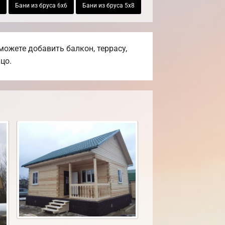
Бани из бруса 6х6
Бани из бруса 5х8
ожете добавить балкон, террасу,
цо.