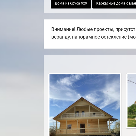
Дома из бруса 9х9
Каркасные дома с ма
Внимание! Любые проекты, присутств
веранду, панорамное остекление (мо