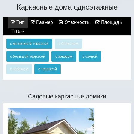
Каркасные дома одноэтажные
Тип
Размер
Этажность
Площадь
Все
с маленькой террасой
с балконом
с большой террасой
с эркером
с сауной
с гаражом
с террасой
Садовые каркасные домики