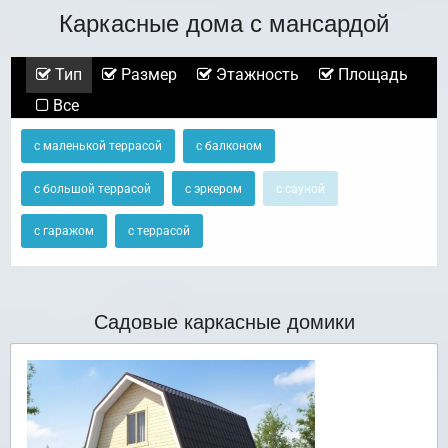
Каркасные дома с мансардой
Тип
Размер
Этажность
Площадь
Все
с маленькой террасой
с балконом
с большой террасой
с эркером
с сауной
с гаражом
с террасой
Садовые каркасные домики