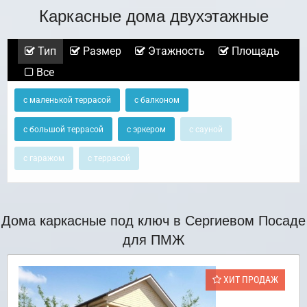
Каркасные дома двухэтажные
Тип
Размер
Этажность
Площадь
Все
с маленькой террасой
с балконом
с большой террасой
с эркером
с сауной
с гаражом
с террасой
Дома каркасные под ключ в Сергиевом Посаде
для ПМЖ
ХИТ ПРОДАЖ