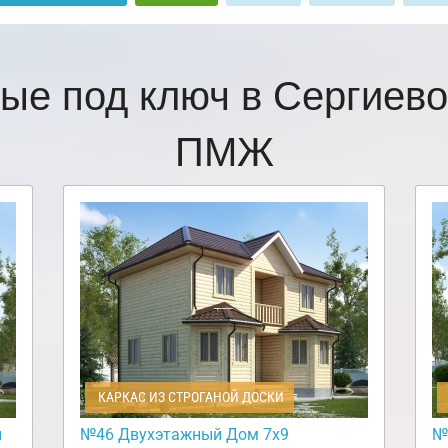
ые под ключ в Сергиев
ПМЖ
КАРКАС ИЗ СТРОГАНОЙ ДОСКИ
и
№46 Двухэтажный Дом 7х9
№