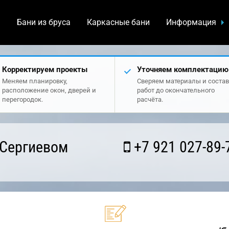
а
Бани из бруса
Каркасные бани
Информация
Корректируем проекты
Уточняем комплектацию
Меняем планировку,
Сверяем материалы и состав
расположение окон, дверей и
работ до окончательного
перегородок.
расчёта.
 Сергиевом
+7 921 027-89-