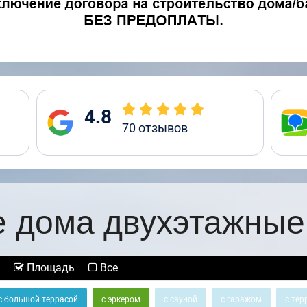
4.8
70
отзывов
 дома двухэтажные
Площадь
Все
с большой террасой
с эркером
с сауной
с гаражом
с тер