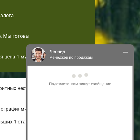
талога
е. Мы готовы
Леонид
я цена 1 м2!
Менеджер по продажам
Здравствуйте! Я могу 
проконсультировать Вас по нашим 
акциям и проектам.
ритных нестандартных домов
Только что
тографиями и ценами.
ьших 1-этажных и недорогих до