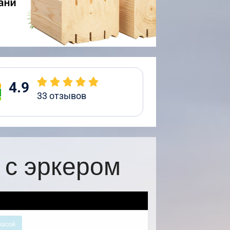
4.9
33
отзывов
 с эркером
расой