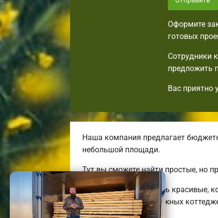
Отправить
Оформите зак
готовых прое
Сотрудники к
предложить п
Вас приятно 
Наша компания предлагает бюджетн
небольшой площади.
Тут вы сможете найти простые, но 
Мы готовы предложить красивые, ко
больших двух-трехэтажных коттедж