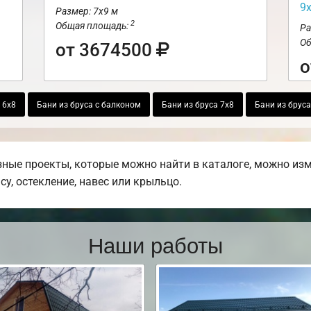
9
Размер: 7х9 м
2
Общая площадь:
Ра
Об
от 3674500
о
 6х8
Бани из бруса с балконом
Бани из бруса 7х8
Бани из бруса
ные проекты, которые можно найти в каталоге, можно изм
су, остекление, навес или крыльцо.
Наши работы