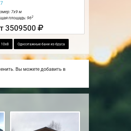
х7
змер: 7х9 м
2
щая площадь: 96
т 3509500
 10х8
Одноэтажные бани из бруса
енить. Вы можете добавить в