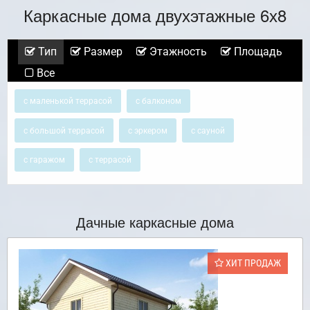
Каркасные дома двухэтажные 6х8
Тип
Размер
Этажность
Площадь
Все
с маленькой террасой
с балконом
с большой террасой
с эркером
с сауной
с гаражом
с террасой
Дачные каркасные дома
ХИТ ПРОДАЖ