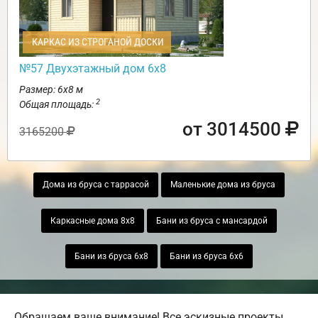
КАРКАС ИЗ СТРОГАНОЙ ДОСКИ
№57 Двухэтажный дом 6х8
Размер: 6х8 м
2
Общая площадь:
от 3014500
3165200
Дома из бруса с таррасой
Маленькие дома из бруса
Каркасные дома 8х8
Бани из бруса с мансардой
Бани из бруса 6х8
Бани из бруса 6х6
Обращаем ваше внимание! Все эскизные проекты,