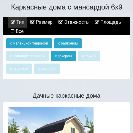
Каркасные дома с мансардой 6х9
Тип
Размер
Этажность
Площадь
Все
с маленькой террасой
с балконом
с большой террасой
с эркером
с сауной
с гаражом
с террасой
Дачные каркасные дома