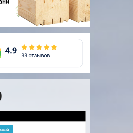
4.9
33
отзывов
9
расой