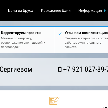
а
Бани из бруса
Каркасные бани
Информация
Корректируем проекты
Уточняем комплектацию
Меняем планировку,
Сверяем материалы и состав
расположение окон, дверей и
работ до окончательного
перегородок.
расчёта.
 Сергиевом
+7 921 027-89-