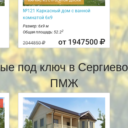
КАРКАС ИЗ СТРОГАНОЙ ДОСКИ
№121 Каркасный дом с ванной
комнатой 6х9
Размер: 6х9 м
2
Общая площадь: 52.2
от 1947500
2044850
ые под ключ в Сергиев
ПМЖ
Ж