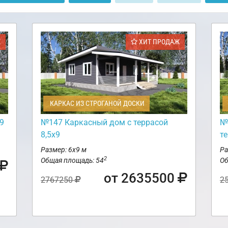
Ж
ХИТ ПРОДАЖ
КАРКАС ИЗ СТРОГАНОЙ ДОСКИ
9
№147 Каркасный дом с террасой
№
8,5х9
т
Размер: 6х9 м
Ра
2
Общая площадь: 54
Об
от 2635500
2767250
2