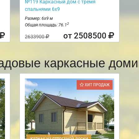
№119 Каркасный дом с тремя
спальнями 6х9
Размер: 6х9 м
2
Общая площадь: 76.1
от 2508500
2633900
адовые каркасные доми
ХИТ ПРОДАЖ