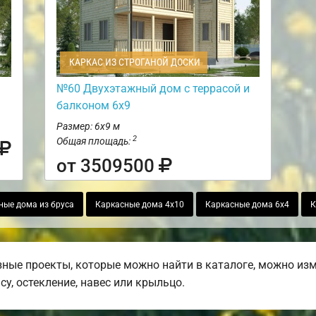
КАРКАС ИЗ СТРОГАНОЙ ДОСКИ
№60 Двухэтажный дом с террасой и
балконом 6х9
Размер: 6х9 м
2
Общая площадь:
от 3509500
ные дома из бруса
Каркасные дома 4х10
Каркасные дома 6х4
К
ные проекты, которые можно найти в каталоге, можно изм
су, остекление, навес или крыльцо.