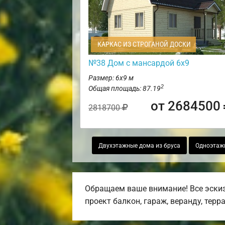
КАРКАС ИЗ СТРОГАНОЙ ДОСКИ
№38 Дом с мансардой 6х9
Размер: 6х9 м
2
Общая площадь: 87.19
от 2684500
2818700
Двухэтажные дома из бруса
Одноэтаж
Обращаем ваше внимание! Все эскиз
проект балкон, гараж, веранду, терра