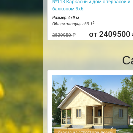
№118 Каркасный дом с террасой и
балконом 9х6
Размер: 6х9 м
2
Общая площадь: 63.1
от 2409500
2529950
С