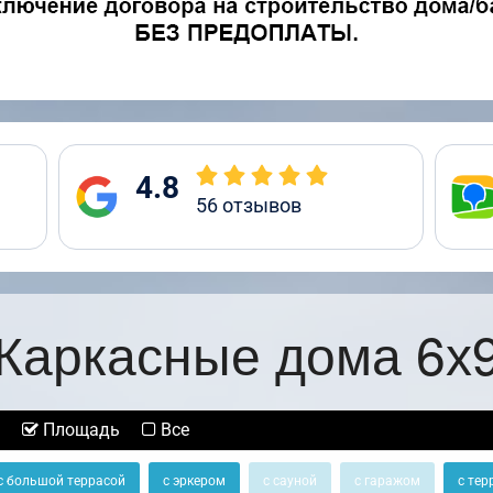
4.8
56
отзывов
Каркасные дома 6х
Площадь
Все
с большой террасой
с эркером
с сауной
с гаражом
с тер