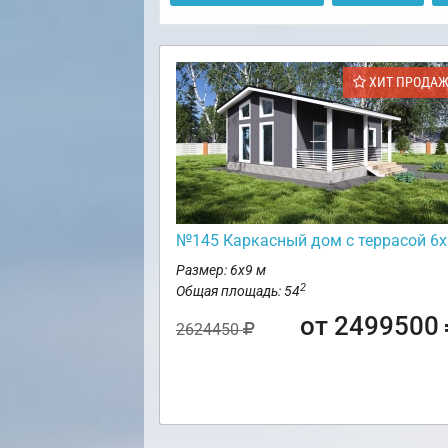
ХИТ ПРОДА
№145 Каркасный дом с террасой 6х
Размер: 6х9 м
2
Общая площадь: 54
от 2499500
2624450