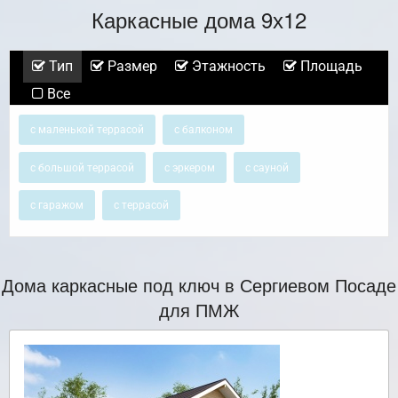
Каркасные дома 9х12
Тип
Размер
Этажность
Площадь
Все
с маленькой террасой
с балконом
с большой террасой
с эркером
с сауной
с гаражом
с террасой
Дома каркасные под ключ в Сергиевом Посаде
для ПМЖ