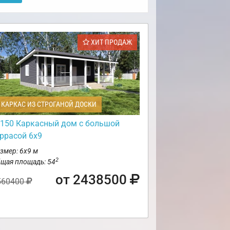
ХИТ ПРОДАЖ
КАРКАС ИЗ СТРОГАНОЙ ДОСКИ
150 Каркасный дом с большой
еррасой 6х9
змер: 6х9 м
2
щая площадь: 54
от 2438500
560400