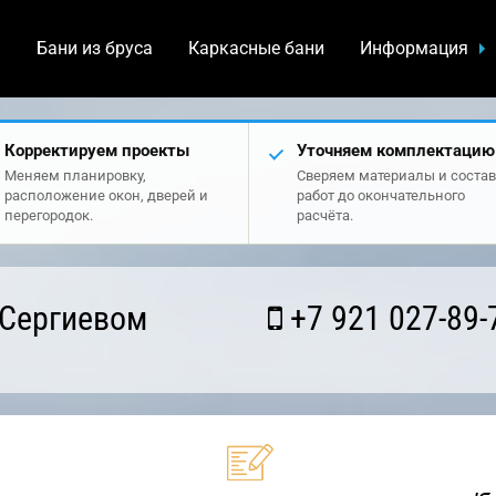
а
Бани из бруса
Каркасные бани
Информация
Корректируем проекты
Уточняем комплектацию
Меняем планировку,
Сверяем материалы и состав
расположение окон, дверей и
работ до окончательного
перегородок.
расчёта.
 Сергиевом
+7 921 027-89-