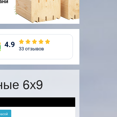
4.9
33
отзывов
ные 6х9
расой