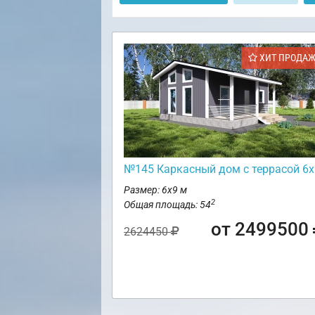
ХИТ ПРОДА
№145 Каркасный дом с террасой 6х
Размер: 6х9 м
2
Общая площадь: 54
от 2499500
2624450