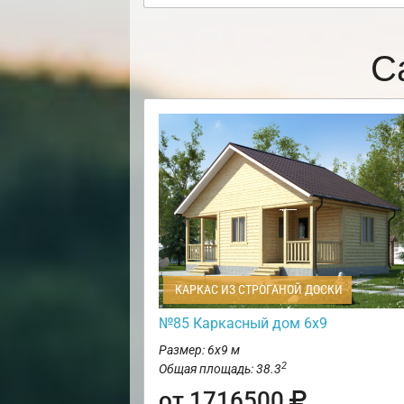
С
КАРКАС ИЗ СТРОГАНОЙ ДОСКИ
№85 Каркасный дом 6х9
Размер: 6х9 м
2
Общая площадь: 38.3
от 1716500