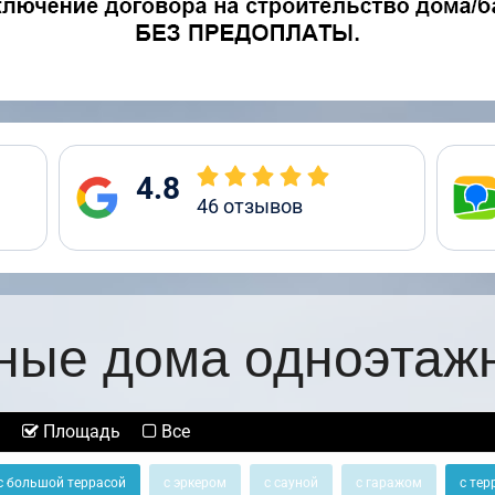
4.8
46
отзывов
ные дома одноэтаж
Площадь
Все
с большой террасой
с эркером
с сауной
с гаражом
с тер