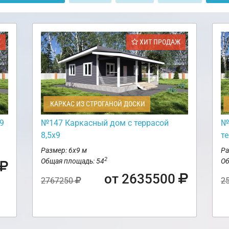
Ж
ХИТ ПРОДАЖ
КАРКАС ИЗ СТРОГАНОЙ ДОСКИ
9
№147 Каркасный дом с террасой
№
8,5х9
т
Размер: 6х9 м
Ра
2
Общая площадь: 54
Об
от 2635500
2767250
2