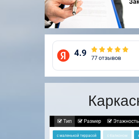
4.9
77
отзывов
Каркас
Тип
Размер
Этажность
с маленькой террасой
с балконом