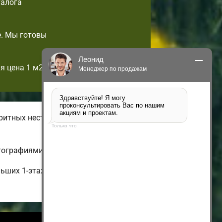
талога
е. Мы готовы
Леонид
я цена 1 м2!
Менеджер по продажам
Здравствуйте! Я могу 
проконсультировать Вас по нашим 
акциям и проектам.
ритных нестандартных домов
Только что
тографиями и ценами.
ьших 1-этажных и недорогих до