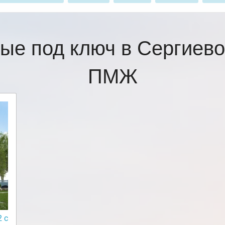
ые под ключ в Сергиев
ПМЖ
 с