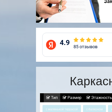
4.9
85
отзывов
Каркас
Тип
Размер
Этажность
с маленькой террасой
с балконом