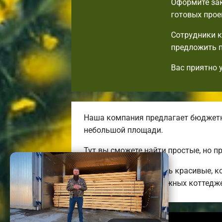
Оформите зак
готовых прое
Сотрудники к
предложить п
Вас приятно 
Наша компания предлагает бюджетн
небольшой площади.
Тут вы сможете найти простые, но 
Мы готовы предложить красивые, ко
больших двух-трехэтажных коттедж