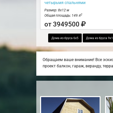
четырьмя спальнями
Размер: 8х12 м
2
Общая площадь: 149.4
от 3949500
Дома из бруса 6х5
Дома из бруса 9х
Обращаем ваше внимание! Все эскиз
проект балкон, гараж, веранду, терра