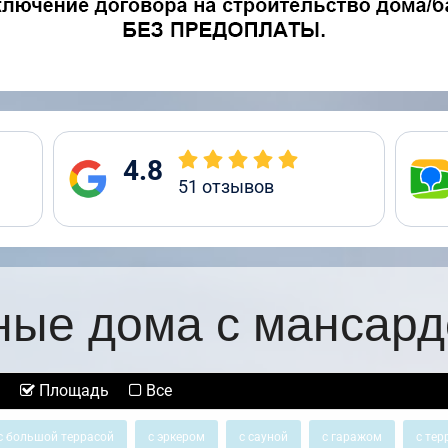
4.8
51
отзывов
ные дома с мансард
Площадь
Все
с большой террасой
с эркером
с сауной
с гаражом
с тер