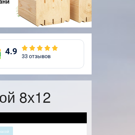
4.9
33
отзывов
ой 8х12
расой