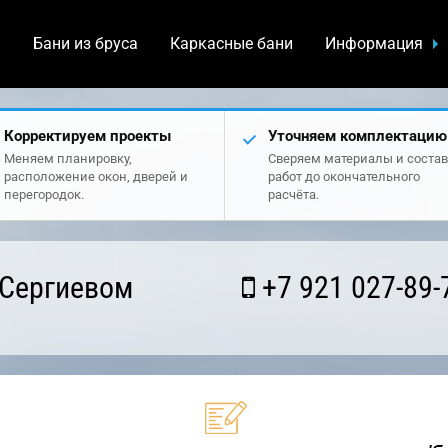
а
Бани из бруса
Каркасные бани
Информация
Корректируем проекты
Уточняем комплектацию
Меняем планировку,
Сверяем материалы и состав
расположение окон, дверей и
работ до окончательного
перегородок.
расчёта.
 Сергиевом
+7 921 027-89-