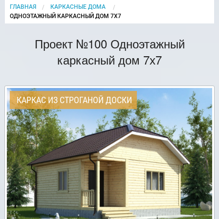
ГЛАВНАЯ
КАРКАСНЫЕ ДОМА
CURRENT:
ОДНОЭТАЖНЫЙ КАРКАСНЫЙ ДОМ 7Х7
Проект №100 Одноэтажный
каркасный дом 7х7
КАРКАС ИЗ СТРОГАНОЙ ДОСКИ