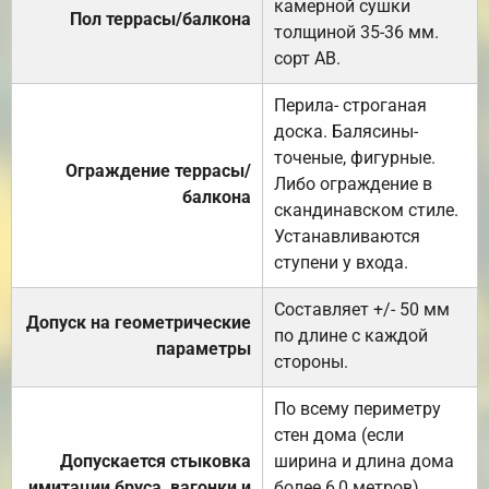
камерной сушки
Пол террасы/балкона
толщиной 35-36 мм.
сорт АВ.
Перила- строганая
доска. Балясины-
точеные, фигурные.
Ограждение террасы/
Либо ограждение в
балкона
скандинавском стиле.
Устанавливаются
ступени у входа.
Составляет +/- 50 мм
Допуск на геометрические
по длине с каждой
параметры
стороны.
По всему периметру
стен дома (если
Допускается стыковка
ширина и длина дома
имитации бруса, вагонки и
более 6,0 метров).