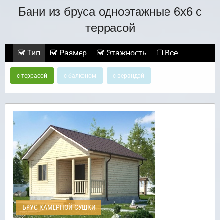
Бани из бруса одноэтажные 6х6 с
террасой
Тип
Размер
Этажность
Все
с террасой
с балконом
с верандой
БРУС КАМЕРНОЙ СУШКИ