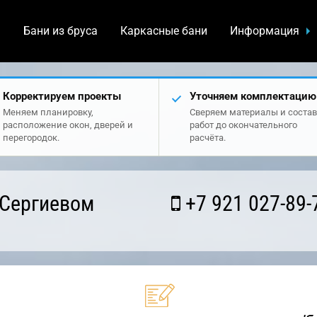
а
Бани из бруса
Каркасные бани
Информация
Корректируем проекты
Уточняем комплектацию
Меняем планировку,
Сверяем материалы и состав
расположение окон, дверей и
работ до окончательного
перегородок.
расчёта.
 Сергиевом
+7 921 027-89-