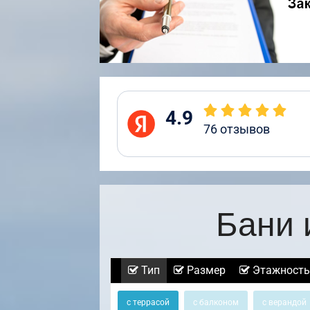
4.9
76
отзывов
Бани 
Тип
Размер
Этажность
с террасой
с балконом
с верандой