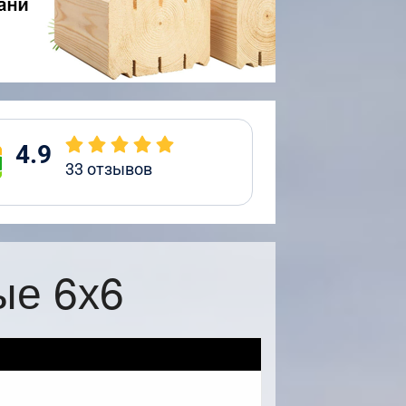
4.9
33
отзывов
ые 6х6