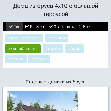
Дома из бруса 4х10 с большой
террасой
Тип
Размер
Этажность
Все
с маленькой террасой
с балконом
с большой террасой
с эркером
с сауной
с гаражом
с террасой
Садовые домики из бруса