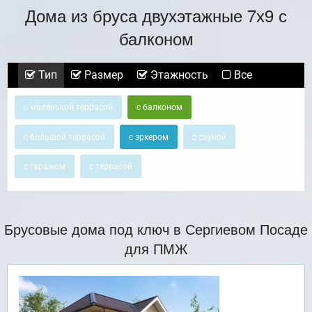
Дома из бруса двухэтажные 7х9 с
балконом
Тип
Размер
Этажность
Все
с маленькой террасой
с балконом
с большой террасой
с эркером
с сауной
с гаражом
с террасой
Брусовые дома под ключ в Сергиевом Посаде
для ПМЖ