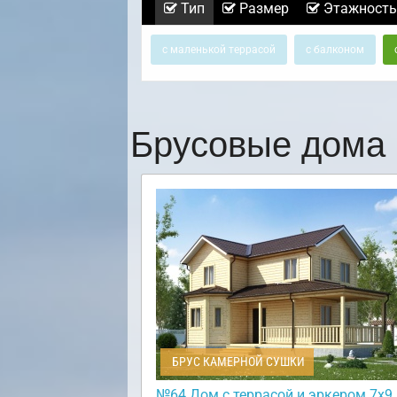
Тип
Размер
Этажность
с маленькой террасой
с балконом
Брусовые дома 
БРУС КАМЕРНОЙ СУШКИ
№64 Дом с террасой и эркером 7х9