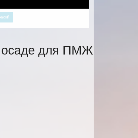
расой
 Посаде для ПМЖ