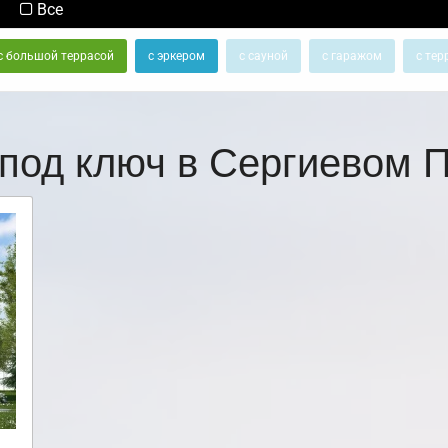
Все
с большой террасой
с эркером
с сауной
с гаражом
с тер
под ключ в Сергиевом