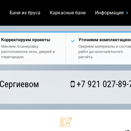
а
Бани из бруса
Каркасные бани
Информация
Корректируем проекты
Уточняем комплектацию
Меняем планировку,
Сверяем материалы и состав
расположение окон, дверей и
работ до окончательного
перегородок.
расчёта.
 Сергиевом
+7 921 027-89-