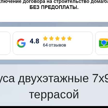
4.8
64
отзывов
уса двухэтажные 7х
террасой