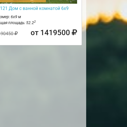
121 Дом с ванной комнатой 6х9
змер: 6х9 м
2
щая площадь: 52.2
от 1419500
490450