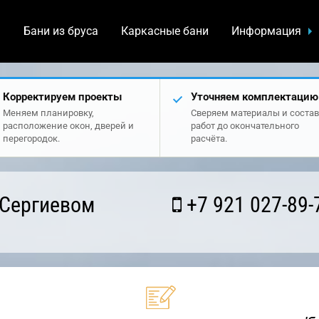
а
Бани из бруса
Каркасные бани
Информация
Корректируем проекты
Уточняем комплектацию
Меняем планировку,
Сверяем материалы и состав
расположение окон, дверей и
работ до окончательного
перегородок.
расчёта.
 Сергиевом
+7 921 027-89-