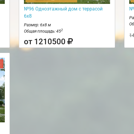
№96 Одноэтажный дом с террасой
№
6х8
Ра
Об
Размер: 6х8 м
2
Общая площадь: 45
1
от 1210500
Ж