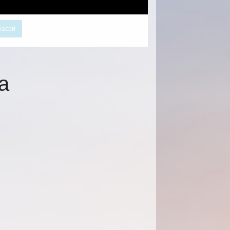
расой
а