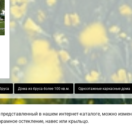
бруса
Дома из бруса более 100 кв.м.
Одноэтажные каркасные дома
 представленный в нашем интернет-каталоге, можно измен
норамное остекление, навес или крыльцо.