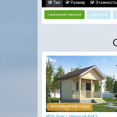
Тип
Размер
Этажность
с маленькой террасой
с балконом
БРУС КАМЕРНОЙ СУШКИ
№56 Дом с террасой 4х4,5