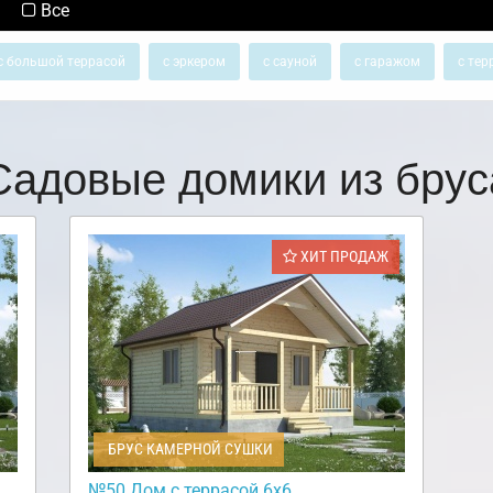
Все
с большой террасой
с эркером
с сауной
с гаражом
с тер
Садовые домики из брус
ХИТ ПРОДАЖ
БРУС КАМЕРНОЙ СУШКИ
№50 Дом с террасой 6х6