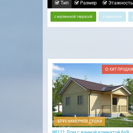
Тип
Размер
Этажность
с маленькой террасой
с балконом
ХИТ ПРОДА
БРУС КАМЕРНОЙ СУШКИ
№121 Дом с ванной комнатой 6х9