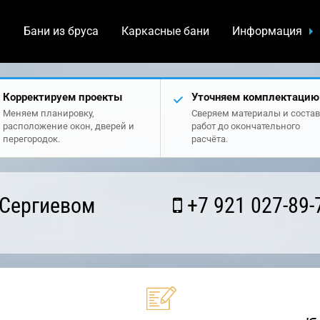
а
Бани из бруса
Каркасные бани
Информация
Корректируем проекты
Уточняем комплектацию
Меняем планировку,
Сверяем материалы и состав
расположение окон, дверей и
работ до окончательного
перегородок.
расчёта.
 Сергиевом
+7 921 027-89-