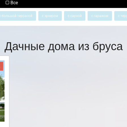
Все
с большой террасой
с эркером
с сауной
с гаражом
с тер
Дачные дома из бруса
Ж