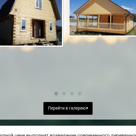
Перейти в галерею
упной цене выполнит возведение современного деревянног