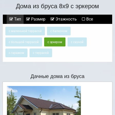
Дома из бруса 8х9 с эркером
Тип
Размер
Этажность
Все
с маленькой террасой
с балконом
с большой террасой
с эркером
с сауной
с гаражом
с террасой
Дачные дома из бруса