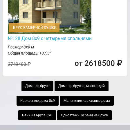
БРУС КАМЕРНОЙ СУШКИ
№128 Дом 8х9 с четырьмя спальнями
Размер: 8х9 м
2
Общая площадь: 107.3
от 2618500
2749400
Дома из бруса
Дома из бруса с мансардой
Каркасные дома 8х9
Маленькие каркасные дома
Бани из бруса 6х6
Одноэтажные бани из бруса