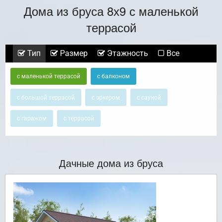
Дома из бруса 8х9 с маленькой
террасой
Тип
Размер
Этажность
Все
с маленькой террасой
с балконом
с большой террасой
с эркером
с сауной
с гаражом
с террасой
Дачные дома из бруса