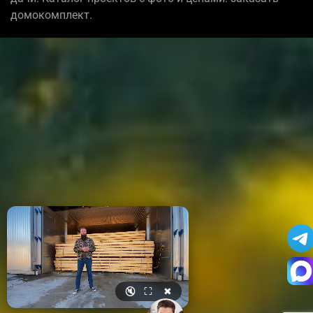
домокомплект.
🔇
⛶
✖