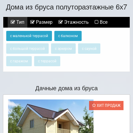
Дома из бруса полутораэтажные 6х7
Тип
Размер
Этажность
Все
с маленькой террасой
с балконом
с большой террасой
с эркером
с сауной
с гаражом
с террасой
Дачные дома из бруса
ХИТ ПРОДАЖ