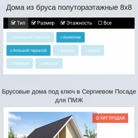
Дома из бруса полутораэтажные 8х8
Тип
Размер
Этажность
Все
с маленькой террасой
с балконом
с большой террасой
с эркером
с сауной
с гаражом
с террасой
Брусовые дома под ключ в Сергиевом Посаде
для ПМЖ
ХИТ ПРОДАЖ