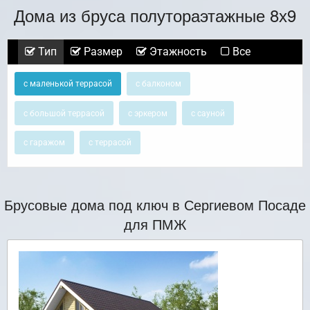
Дома из бруса полутораэтажные 8х9
Тип
Размер
Этажность
Все
с маленькой террасой
с балконом
с большой террасой
с эркером
с сауной
с гаражом
с террасой
Брусовые дома под ключ в Сергиевом Посаде
для ПМЖ