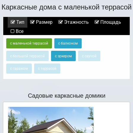
Каркасные дома с маленькой террасой
Тип
Размер
Этажность
Площадь
Все
с маленькой террасой
с балконом
с большой террасой
с эркером
с сауной
с гаражом
с террасой
Садовые каркасные домики